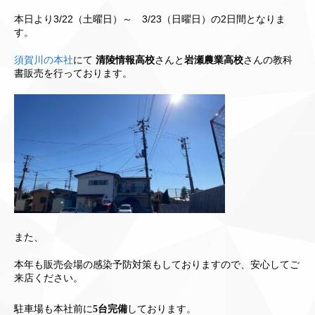
本日より
3/22（土曜日）～ 3/23（日曜日）の2日間となりま
す。
須賀川の本社
にて
清陵情報高校
さんと
岩瀬農業高校
さんの教科
書販売を行っております。
また、
本年も販売会場の感染予防対策もしておりますので、安心してご
来店ください。
駐車場も本社前に
5台完備
しております。