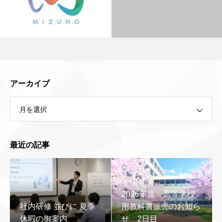
アーカイブ
月を選択
最近の記事
2026年度 高等学校
社内研修 並びに 夏季
用教科書販売のお知ら
休暇の御案内
せ 2日目